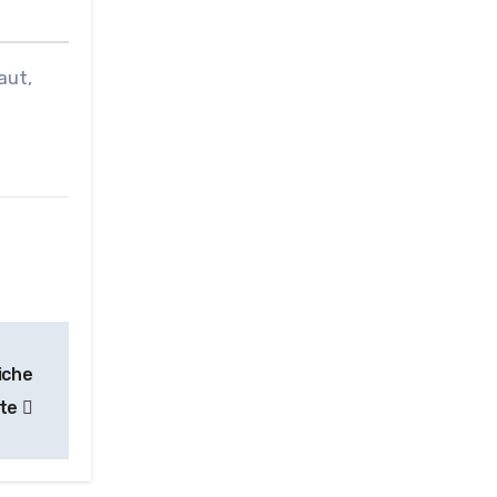
aut,
iche
nte