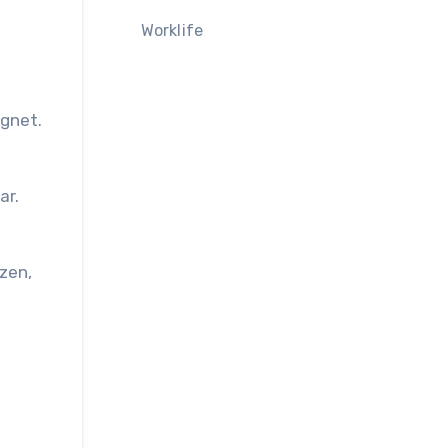
Worklife
ignet.
ar.
zen,