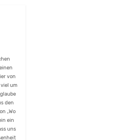
schen
meinen
ier von
 viel um
 glaube
us den
von „Wo
ein ein
ass uns
senheit