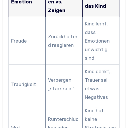
Emotion
en vs.
das Kind
Zeigen
Kind lernt,
dass
Zurückhalten
Freude
Emotionen
d reagieren
unwichtig
sind
Kind denkt,
Verbergen,
Trauer sei
Traurigkeit
„stark sein“
etwas
Negatives
Kind hat
Runterschluc
keine
Wut
ken oder
Strategie, um