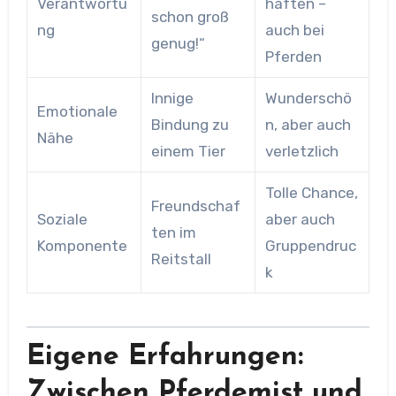
Verantwortu
haften –
schon groß
ng
auch bei
genug!“
Pferden
Innige
Wunderschö
Emotionale
Bindung zu
n, aber auch
Nähe
einem Tier
verletzlich
Tolle Chance,
Freundschaf
Soziale
aber auch
ten im
Komponente
Gruppendruc
Reitstall
k
Eigene Erfahrungen:
Zwischen Pferdemist und