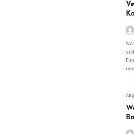
Ve
Ko
Wenn du als Vater über ein Ehrenamt im Verein nachdenkst,
ste
Ein
und
All
Wa
Ba