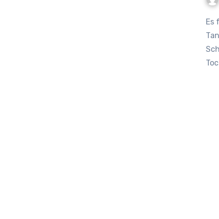
Es fängt oft unscheinbar an. Erst sind es nur ein paar
Tan
Sch
Toc