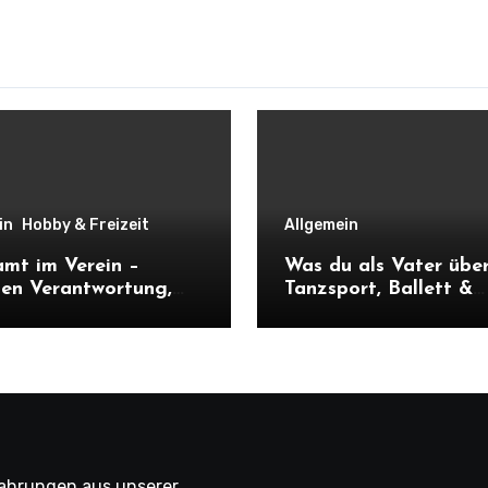
in
Hobby & Freizeit
Allgemein
mt im Verein –
Was du als Vater übe
en Verantwortung,
Tanzsport, Ballett &
olle und neuen
Tanzmariechen wissen
kten
fahrungen aus unserer