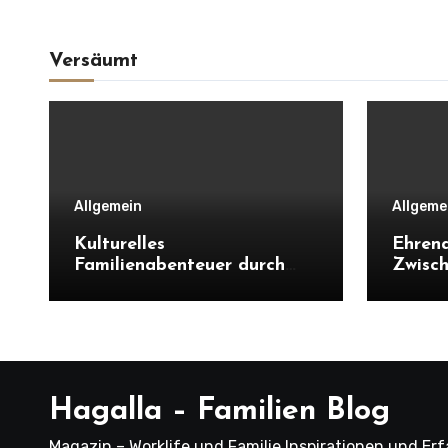
Versäumt
Allgemein
Allgeme
Kulturelles
Ehrena
Familienabenteuer durch
Zwisch
Japans Städte und
Vaterr
Landschaften erleben
Konta
Hagalla – Familien Blog
Magazin – Worklife und Familie Inspirationen und Er