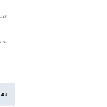
urch
en,
rd!