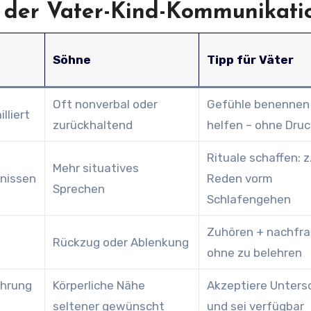
n der Vater-Kind-Kommunikati
Söhne
Tipp für Väter
Oft nonverbal oder
Gefühle benennen
lliert
zurückhaltend
helfen – ohne Druc
Rituale schaffen: z.
Mehr situatives
bnissen
Reden vorm
Sprechen
Schlafengehen
Zuhören + nachfra
Rückzug oder Ablenkung
ohne zu belehren
ührung
Körperliche Nähe
Akzeptiere Unters
seltener gewünscht
und sei verfügbar