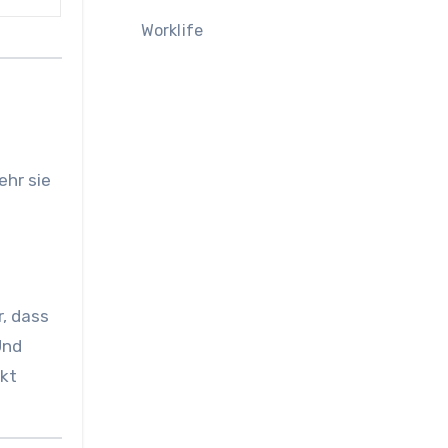
Worklife
ehr sie
, dass
Und
rkt