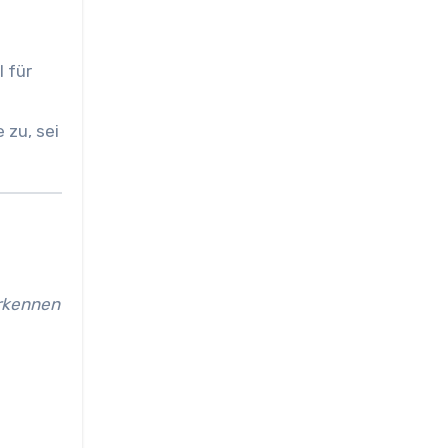
l für
 zu, sei
erkennen