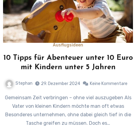
Ausflugsideen
10 Tipps für Abenteuer unter 10 Euro
mit Kindern unter 5 Jahren
Stephan
29. Dezember 2024
Keine Kommentare
Gemeinsam Zeit verbringen – ohne viel auszugeben Als
Vater von kleinen Kindern möchte man oft etwas
Besonderes unternehmen, ohne dabei gleich tief in die
Tasche greifen zu müssen. Doch es…