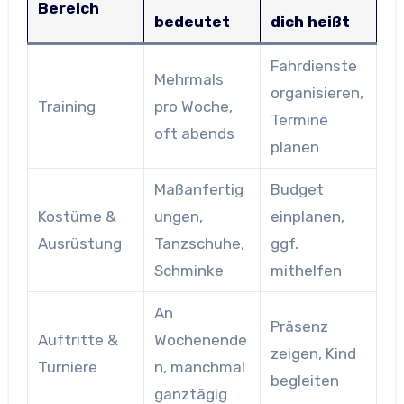
Bereich
bedeutet
dich heißt
Fahrdienste
Mehrmals
organisieren,
Training
pro Woche,
Termine
oft abends
planen
Maßanfertig
Budget
Kostüme &
ungen,
einplanen,
Ausrüstung
Tanzschuhe,
ggf.
Schminke
mithelfen
An
Präsenz
Auftritte &
Wochenende
zeigen, Kind
Turniere
n, manchmal
begleiten
ganztägig