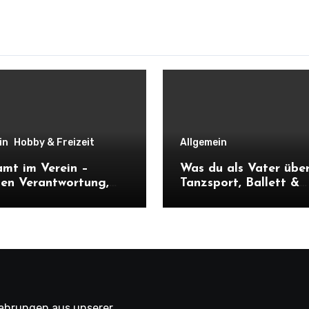
in
Hobby & Freizeit
Allgemein
mt im Verein –
Was du als Vater übe
en Verantwortung,
Tanzsport, Ballett &
olle und neuen
Tanzmariechen wissen
kten
fahrungen aus unserer