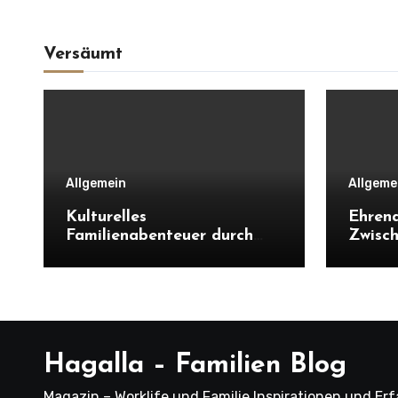
Versäumt
Allgemein
Allgeme
Kulturelles
Ehrena
Familienabenteuer durch
Zwisch
Japans Städte und
Vaterr
Landschaften erleben
Konta
Hagalla – Familien Blog
Magazin – Worklife und Familie Inspirationen und Er